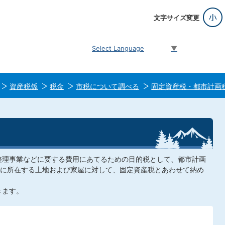
文字サイズ変更
Select Language
▼
資産税係
税金
市税について調べる
固定資産税・都市計画
整理事業などに要する費用にあてるための目的税として、都市計画
に所在する土地および家屋に対して、固定資産税とあわせて納め
きます。