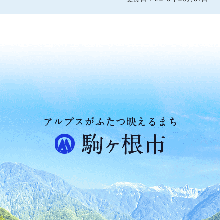
ア
ル
プ
ス
が
ふ
た
つ
映
え
る