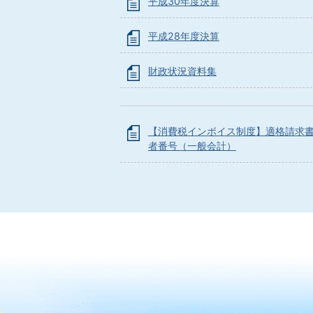
平成30年度決算
平成28年度決算
財政状況資料集
【消費税インボイス制度】適格請求
者番号（一般会計）