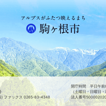
ア
ル
プ
ス
が
ふ
た
つ
映
え
る
ま
ち
駒
ヶ
根
開庁時間 平日午前8
市
号
（土曜日・日曜日・
表) ファックス 0265-83-4348
法人番号500002020