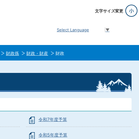
文字サイズ変更
Select Language
▼
財政係
財政・財産
財政
令和7年度予算
令和5年度予算