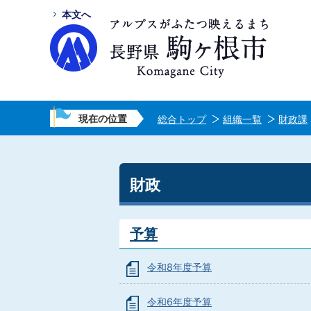
本文へ
現在の位置
総合トップ
組織一覧
財政課
財政
予算
令和8年度予算
令和6年度予算