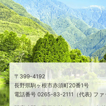
た
つ
映
え
る
ま
ち
駒
〒399-4192
ヶ
長野県駒ヶ根市赤須町20番1号
根
電話番号 0265-83-2111（代表) ファ
市