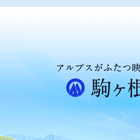
ア
ル
プ
ス
が
ふ