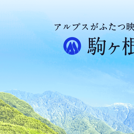
ア
ル
プ
ス
が
ふ
た
つ
映