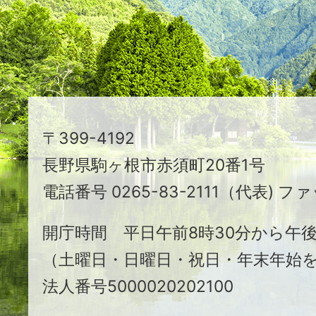
え
る
ま
ち
駒
〒399-4192
ヶ
長野県駒ヶ根市赤須町20番1号
根
電話番号 0265-83-2111（代表) ファ
市
開庁時間 平日午前8時30分から午後
（土曜日・日曜日・祝日・年末年始
法人番号5000020202100