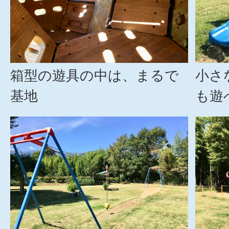
箱型の遊具の中は、まるで
小さ
基地
も遊