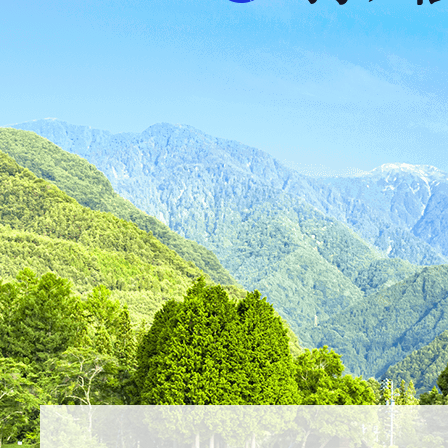
ス
が
ふ
た
つ
映
え
る
ま
ち
駒