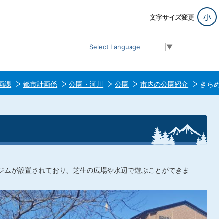
文字サイズ変更
Select Language
▼
画課
都市計画係
公園・河川
公園
市内の公園紹介
きら
ジムが設置されており、芝生の広場や水辺で遊ぶことができま