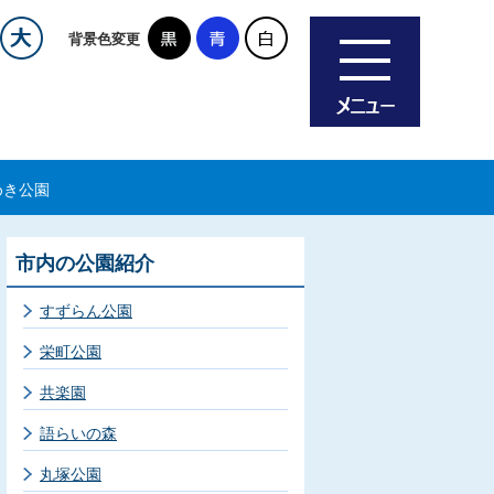
背景色変更
めき公園
市内の公園紹介
すずらん公園
栄町公園
共楽園
語らいの森
丸塚公園