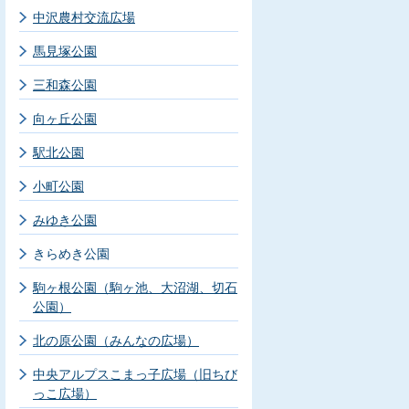
中沢農村交流広場
馬見塚公園
三和森公園
向ヶ丘公園
駅北公園
小町公園
みゆき公園
きらめき公園
駒ヶ根公園（駒ヶ池、大沼湖、切石
公園）
北の原公園（みんなの広場）
中央アルプスこまっ子広場（旧ちび
っこ広場）