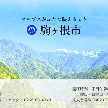
ア
ル
プ
ス
が
ふ
た
つ
映
え
る
ま
ち
駒
ヶ
根
開庁時間 平日午前8
市
号
（土曜日・日曜日・
表) ファックス 0265-83-4348
法人番号500002020