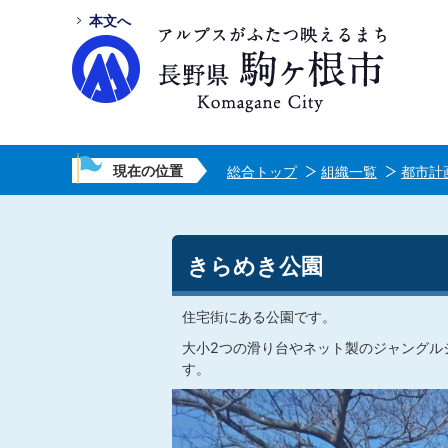
本文へ
現在の位置
総合トップ
組織一覧
都市計
きらめき公園
住宅街にある公園です。
大小2つの滑り台やネット製のジャングル
す。