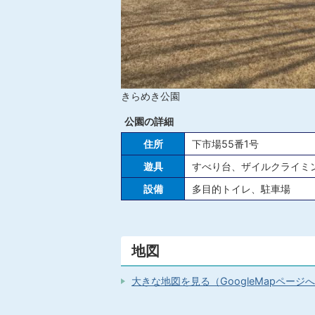
きらめき公園
公園の詳細
住所
下市場55番1号
遊具
すべり台、ザイルクライミ
設備
多目的トイレ、駐車場
地図
大きな地図を見る（GoogleMapページ