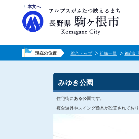
本文へ
現在の位置
総合トップ
組織一覧
都市計
みゆき公園
住宅街にある公園です。
複合遊具やスイング遊具が設置されており