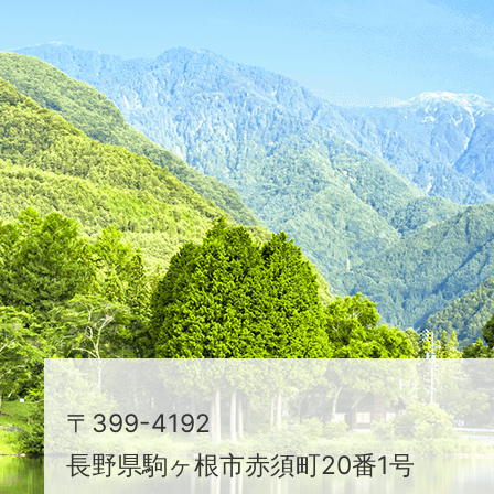
ふ
た
つ
映
え
る
ま
ち
駒
〒399-4192
ヶ
長野県駒ヶ根市赤須町20番1号
根