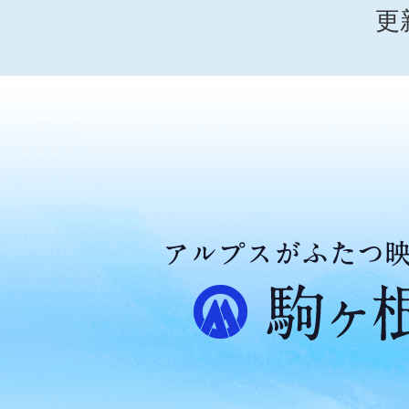
更
ア
ル
プ
ス
が