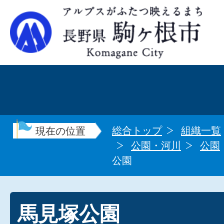
総合トップ
組織一覧
現在の位置
公園・河川
公園
公園
馬見塚公園