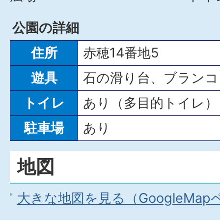
公園の詳細
住所
赤穂14番地5
遊具
石の滑り台、ブランコ
トイレ
あり（多目的トイレ）
駐車場
あり
地図
大きな地図を見る（GoogleMa