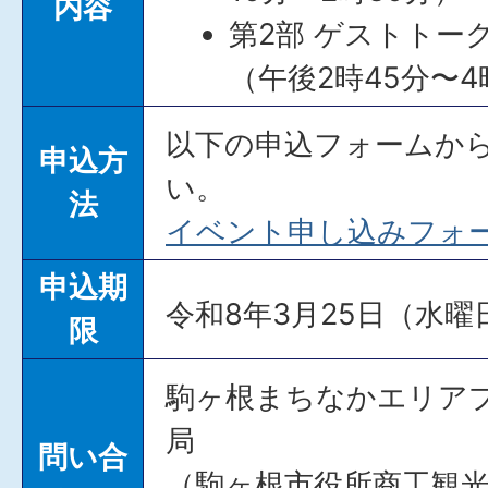
内容
第2部 ゲストトー
（午後2時45分〜4
以下の申込フォームか
申込方
い。
法
イベント申し込みフォ
申込期
令和8年3月25日（水曜
限
駒ヶ根まちなかエリア
局
問い合
（駒ヶ根市役所商工観