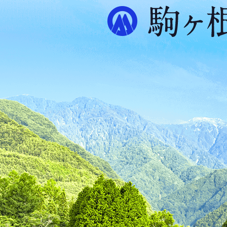
ル
プ
ス
が
ふ
た
つ
映
え
る
ま