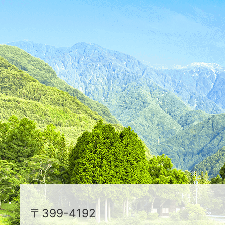
が
ふ
た
つ
映
え
る
ま
ち
駒
〒399-4192
ヶ