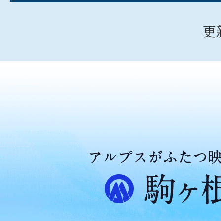
更
ア
ル
プ
ス