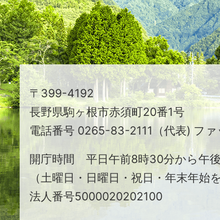
え
る
ま
ち
駒
〒399-4192
ヶ
長野県駒ヶ根市赤須町20番1号
根
電話番号 0265-83-2111（代表) ファ
市
開庁時間 平日午前8時30分から午後
（土曜日・日曜日・祝日・年末年始
法人番号5000020202100