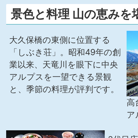
景色と料理 山の恵みを
大久保橋の東側に位置する
「しぶき荘」。昭和49年の創
業以来、天竜川を眼下に中央
アルプスを一望できる景観
と、季節の料理が評判です。
高
ア