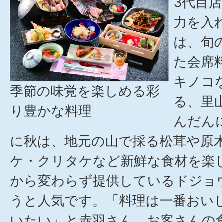
3代目
力を入
は、旬
た会席
キノコ
季節の味覚を楽しめる彩
る、里
り豊かな料理
んだん
に秋は、地元の山で採る松茸や原
ケ・クリタケなど新鮮な食材を楽
から変わらず提供しているドジョ
うと人気です。「料理は一番おい
いたい」と赤羽さん。お客さんの