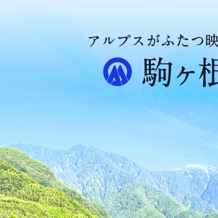
ア
ル
プ
ス
が
ふ
た
つ
映