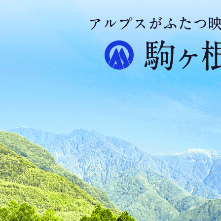
ア
ル
プ
ス
が
ふ
た
つ
映
え