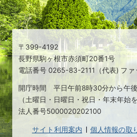
る
ま
ち
駒
〒399-4192
ヶ
長野県駒ヶ根市赤須町20番1号
根
電話番号 0265-83-2111（代表) ファ
市
開庁時間 平日午前8時30分から午後
（土曜日・日曜日・祝日・年末年始
法人番号5000020202100
サイト利用案内
個人情報の取