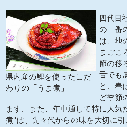
四代目
の一番
は、地
まごこ
節の移
舌でも
県内産の鯉を使ったこだ
と、春
わりの「うま煮」
ど季節
ます。また、年中通して特に人気
煮"は、先々代からの味を大切に