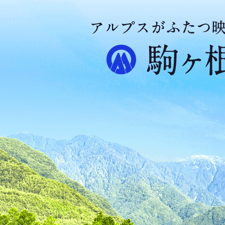
ア
ル
プ
ス
が
ふ
た
つ
映
え