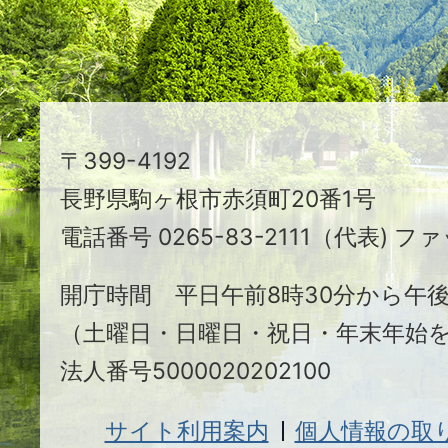
る
ま
ち
駒
〒399-4192
ヶ
長野県駒ヶ根市赤須町20番1号
根
電話番号 0265-83-2111（代表) ファ
市
開庁時間 平日午前8時30分から午後
（土曜日・日曜日・祝日・年末年始
法人番号5000020202100
サイト利用案内
個人情報の取