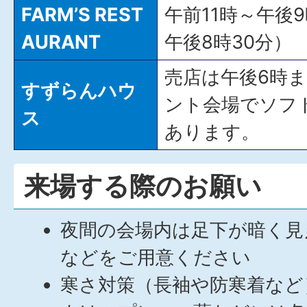
FARM’S REST
午前11時～午後
AURANT
午後8時30分）
売店は午後6時
すずらんハウ
ント会場でソフ
ス
あります。
来場する際のお願い
夜間の会場内は足下が暗く見
などをご用意ください
寒さ対策（長袖や防寒着など