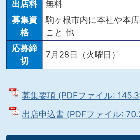
出店料
無料
募集資
駒ヶ根市内に本社や本店
格
こと 他
応募締
7月28日（火曜日）
切
募集要項 (PDFファイル: 145.3
出店申込書 (PDFファイル: 70.2