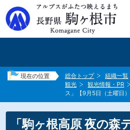
総合トップ
組織一覧
現在の位置
観光
観光情報・PR
ス」【9月5日（土曜日
「駒ヶ根高原 夜の森