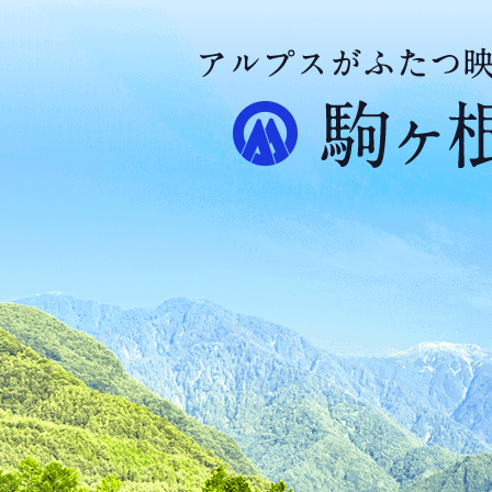
ア
ル
プ
ス
が
ふ
た
つ
映
え