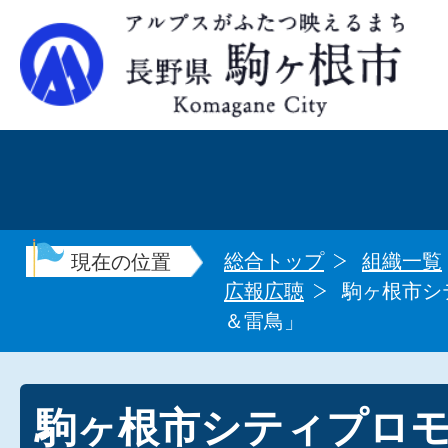
総合トップ
組織一覧
現在の位置
広報広聴
駒ヶ根市シ
＆雷鳥」
駒ヶ根市シティプロ