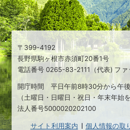
る
ま
ち
駒
〒399-4192
ヶ
長野県駒ヶ根市赤須町20番1号
根
電話番号 0265-83-2111（代表) ファ
市
開庁時間 平日午前8時30分から午後
（土曜日・日曜日・祝日・年末年始
法人番号5000020202100
サイト利用案内
個人情報の取