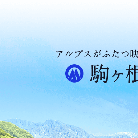
ア
ル
プ
ス
が
ふ
た