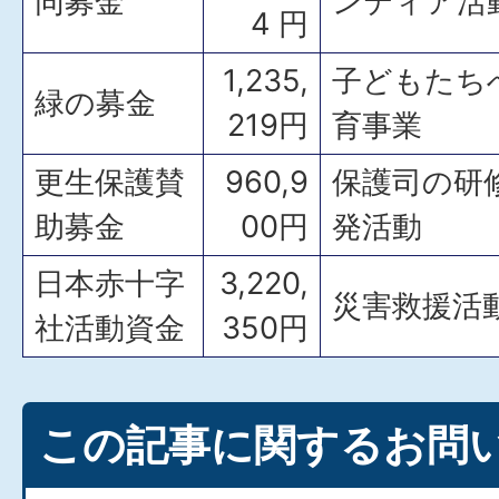
同募金
ンティア活
4 円
1,235,
子どもたち
緑の募金
219円
育事業
更生保護賛
960,9
保護司の研
助募金
00円
発活動
日本赤十字
3,220,
災害救援活
社活動資金
350円
この記事に関するお問