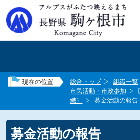
総合トップ
組織一覧
現在の位置
市民活動・市政参加
織）
募金活動の報告
募金活動の報告