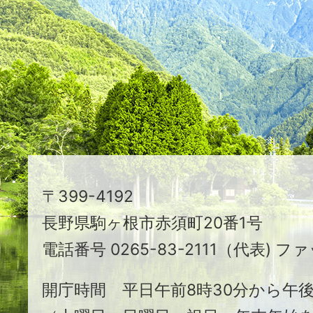
つ
映
え
る
ま
ち
駒
〒399-4192
ヶ
長野県駒ヶ根市赤須町20番1号
根
電話番号 0265-83-2111（代表) ファ
市
開庁時間 平日午前8時30分から午後