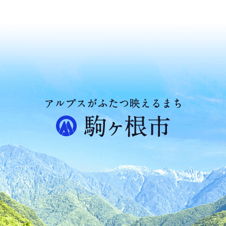
ア
ル
プ
ス
が
ふ
た
つ
映
え
る
ま
ち