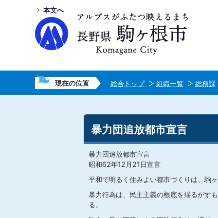
本文へ
現在の位置
総合トップ
組織一覧
総務課
暴力団追放都市宣言
暴力団追放都市宣言
昭和62年12月21日宣言
平和で明るく住みよい都市づくりは、駒ヶ
暴力行為は、民主主義の根底を揺るがすも
る。