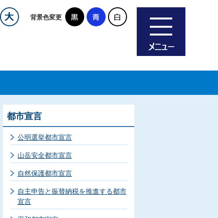
背景色変更
都市宣言
公明選挙都市宣言
山岳安全都市宣言
自然保護都市宣言
自主申告と振替納税を推進する都市
宣言