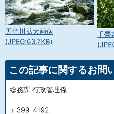
天竜川拡大画像
千畳
(JPEG:63.7KB)
(JPE
この記事に関するお問
総務課 行政管理係
〒399-4192