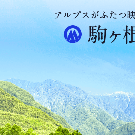
ア
ル
プ
ス
が
ふ
た
つ
映
え