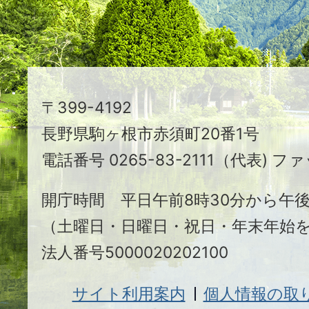
る
ま
ち
駒
〒399-4192
ヶ
長野県駒ヶ根市赤須町20番1号
根
電話番号 0265-83-2111（代表) ファ
市
開庁時間 平日午前8時30分から午後
（土曜日・日曜日・祝日・年末年始
法人番号5000020202100
サイト利用案内
個人情報の取