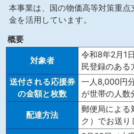
本事業は、国の物価高等対策重点
金を活用しています。
概要
令和8年2月1
対象者
民登録のある
送付される応援券
一人8,000円
の金額と枚数
が世帯の人数
郵便局による
配達方法
ク）でお送り