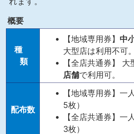
れます。
概要
【地域専用券】
中
種
大型店は利用不可
類
【全店共通券】 大
店舗
で利用可。
【地域専用券】一人5,
5枚）
配布数
【全店共通券】一人3,
3枚）