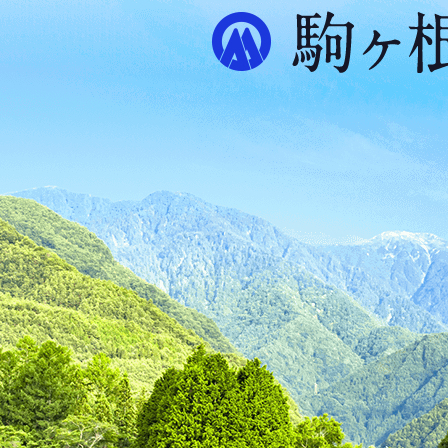
ル
プ
ス
が
ふ
た
つ
映
え
る
ま