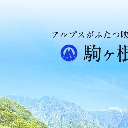
ア
ル
プ
ス
が
ふ
た
つ
映