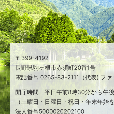
え
る
ま
ち
駒
〒399-4192
ヶ
長野県駒ヶ根市赤須町20番1号
根
電話番号 0265-83-2111（代表) ファ
市
開庁時間 平日午前8時30分から午後
（土曜日・日曜日・祝日・年末年始
法人番号5000020202100