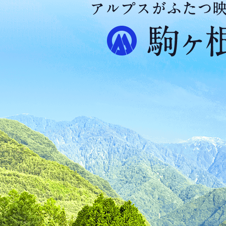
ア
ル
プ
ス
が
ふ
た
つ
映
え
る