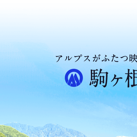
ア
ル
プ
ス
が
ふ
た