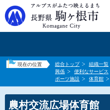
総合トップ
組織一覧
現在の位置
興係
便利なサービス
ポーツ施設
体育館
農村交流広場体育館