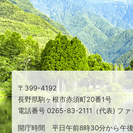
つ
映
え
る
ま
ち
駒
〒399-4192
ヶ
長野県駒ヶ根市赤須町20番1号
根
電話番号 0265-83-2111（代表) ファ
市
開庁時間 平日午前8時30分から午後