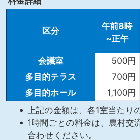
料金詳細
午前8時
区分
~正午
会議室
500円
多目的テラス
700円
多目的ホール
1,100円
上記の金額は、各1室当たり
1時間ごとの料金は、農村交
合わせください。