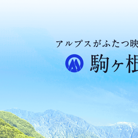
ア
ル
プ
ス
が
ふ
た
つ