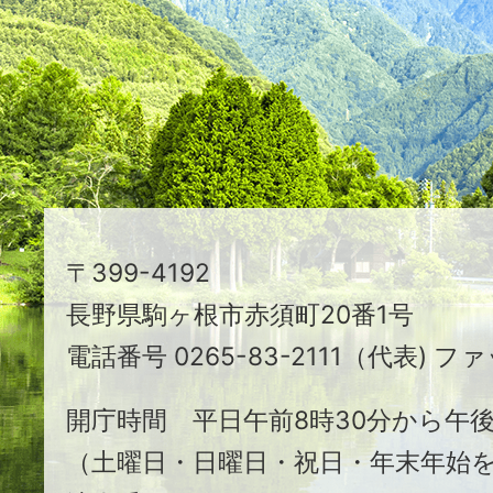
映
え
る
ま
ち
駒
〒399-4192
ヶ
長野県駒ヶ根市赤須町20番1号
根
電話番号 0265-83-2111（代表) ファ
市
開庁時間 平日午前8時30分から午後
（土曜日・日曜日・祝日・年末年始