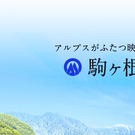
ア
ル
プ
ス
が
ふ
た
つ