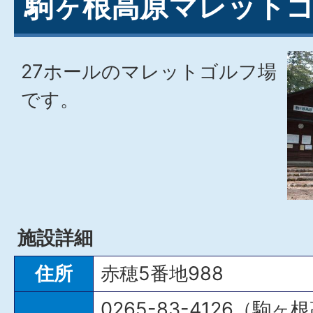
駒ヶ根高原マレット
27ホールのマレットゴルフ場
です。
施設詳細
住所
赤穂5番地988
0265-83-4126（