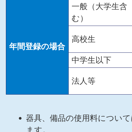
一般（大学生含
む）
高校生
年間登録の場合
中学生以下
法人等
器具、備品の使用料について
ます。