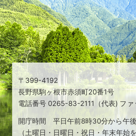
映
え
る
ま
ち
駒
〒399-4192
ヶ
長野県駒ヶ根市赤須町20番1号
根
電話番号 0265-83-2111（代表) ファ
市
開庁時間 平日午前8時30分から午後
（土曜日・日曜日・祝日・年末年始