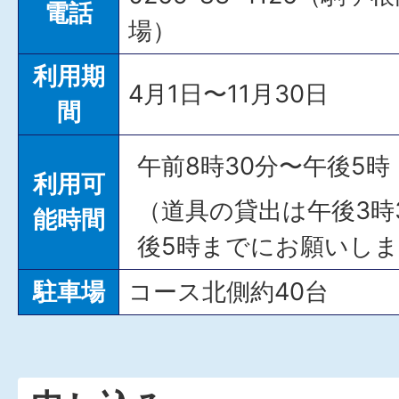
電話
場）
利用期
4月1日〜11月30日
間
午前8時30分〜午後5時
利用可
（道具の貸出は午後3時
能時間
後5時までにお願いし
駐車場
コース北側約40台