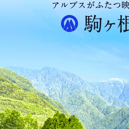
ア
ル
プ
ス
が
ふ
た
つ
映
え
る