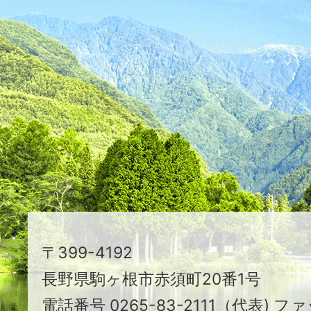
ふ
た
つ
映
え
る
ま
ち
駒
〒399-4192
ヶ
長野県駒ヶ根市赤須町20番1号
根
電話番号 0265-83-2111（代表) ファ