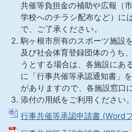
共催等負担金の補助や広報（
学校へのチラシ配布など）に
で、ご了承ください。
駒ヶ根市所有のスポーツ施設
及び社会体育登録団体のうち
うとする場合は、各施設にあ
に「行事共催等承認通知書」
がありますので、各施設窓口
添付の用紙をご利用ください
行事共催等承認申請書 (Wordファ