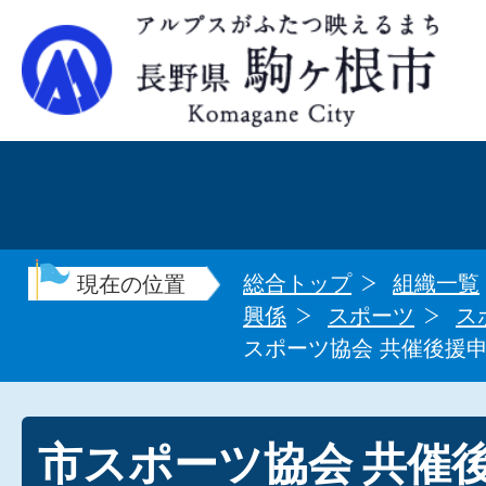
総合トップ
組織一覧
現在の位置
興係
スポーツ
ス
スポーツ協会 共催後援
市スポーツ協会 共催