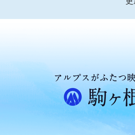
更
ア
ル
プ
ス
が