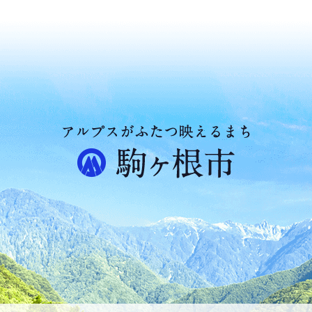
ア
ル
プ
ス
が
ふ
た
つ
映
え
る
ま
ち
駒