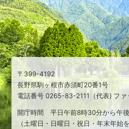
映
え
る
ま
ち
駒
〒399-4192
ヶ
長野県駒ヶ根市赤須町20番1号
根
電話番号 0265-83-2111（代表) ファ
市
開庁時間 平日午前8時30分から午後
（土曜日・日曜日・祝日・年末年始