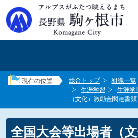
総合トップ
組織一覧
現在の位置
生涯学習
生涯学
（文化）激励金関連書類
全国大会等出場者（文