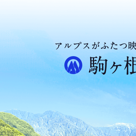
ア
ル
プ
ス
が
ふ
た
つ