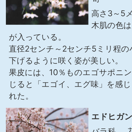
高さ3～5
木肌の色は
が入っている。
直径2センチ～2センチ5ミリ程
下げるように咲く姿が美しい。
果皮には、10％ものエゴサポニ
じると「エゴイ、エグ味」を感じ
れた。
エドヒガン
バラ科 花