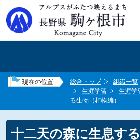
総合トップ
組織一覧
現在の位置
生涯学習
生涯学
る生物（植物編）
十二天の森に生息す