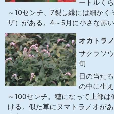
ートルくら
～10センチ、7裂し縁には細か
ザ）がある。4～5月に小さな赤
オカトラノ
サクラソウ
旬
日の当たる
の中に生え
～100センチ。穂になって上部
ける。似た草にヌマトラノオがあ