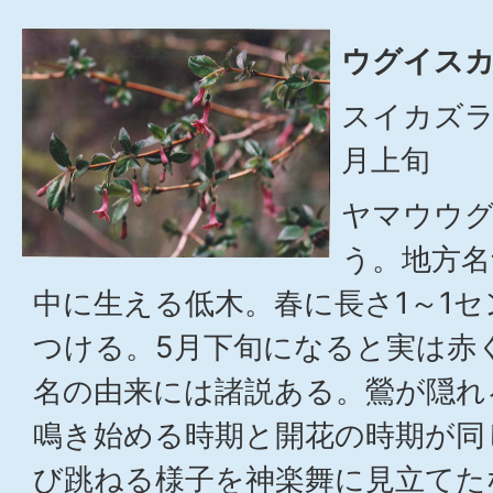
ウグイスカ
スイカズラ
月上旬
ヤマウウ
う。地方名
中に生える低木。春に長さ1～1セ
つける。5月下旬になると実は赤
名の由来には諸説ある。鶯が隠れ
鳴き始める時期と開花の時期が同
び跳ねる様子を神楽舞に見立てた