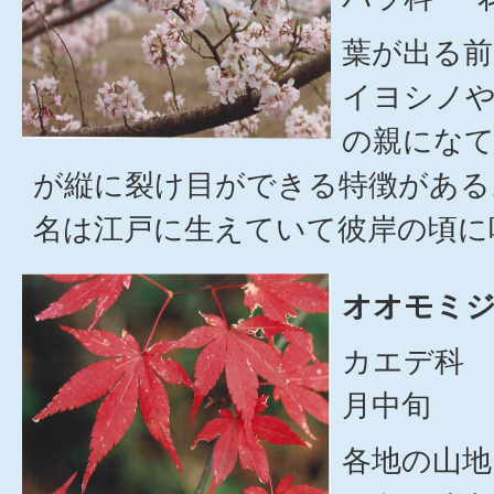
葉が出る前
イヨシノ
の親になて
が縦に裂け目ができる特徴がある
名は江戸に生えていて彼岸の頃に
オオモミジ
カエデ科 
月中旬
各地の山地