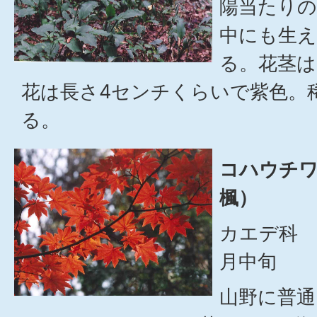
陽当たりの
中にも生
る。花茎は
花は長さ4センチくらいで紫色。
る。
コハウチ
楓）
カエデ科 
月中旬
山野に普通