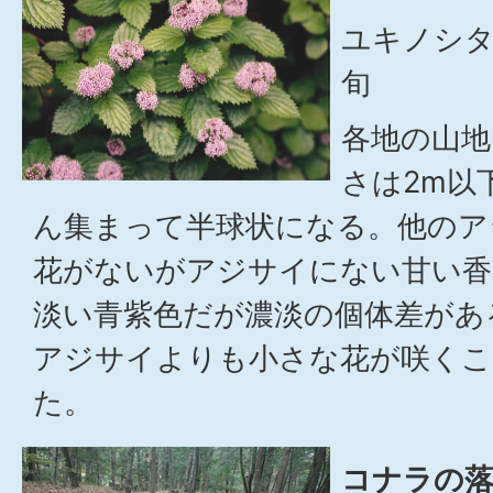
ユキノシタ
旬
各地の山地
さは2m以
ん集まって半球状になる。他のア
花がないがアジサイにない甘い香
淡い青紫色だが濃淡の個体差があ
アジサイよりも小さな花が咲くこ
た。
コナラの