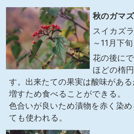
秋のガマズ
スイカズラ
～11月下旬
花の後にで
ほどの楕円
す。出来たての果実は酸味がある
増すため食べることができる。
色合いが良いため漬物を赤く染め
ても使われる。