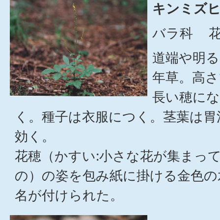
キンミズヒ
バラ科 花
道端や明る
年草。高さ
長い穂にな
く。種子は衣服につく。茎葉は胃
効く。
花穂（かすい:小さな花が集まっ
の）の姿を包み紙に掛ける金色の
名が付けられた。