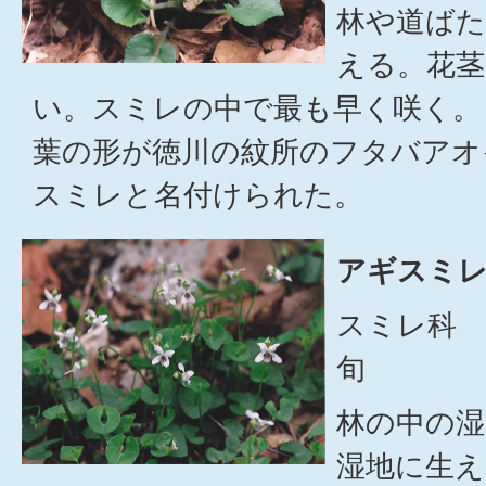
林や道ばた
える。花茎
い。スミレの中で最も早く咲く。
葉の形が徳川の紋所のフタバアオ
スミレと名付けられた。
アギスミレ
スミレ科 
旬
林の中の
湿地に生え