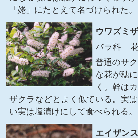
「姥」にたとえて名づけられた。
ウワズミザ
バラ科 花
普通のサ
な花が穂
く。幹は
ザクラなどとよく似ている。実は
い実は塩漬けにして食べられる。
エイザンス