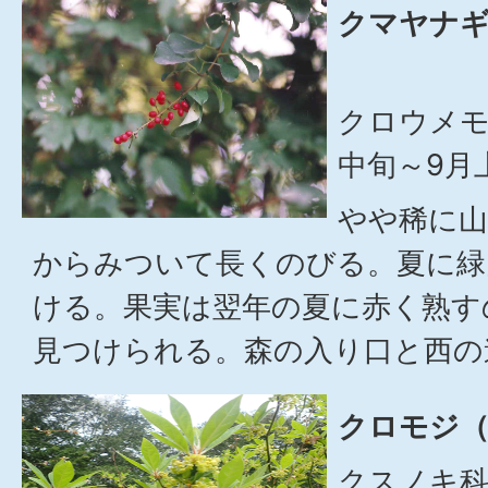
クマヤナギ
クロウメモ
中旬～9月
やや稀に山
からみついて長くのびる。夏に緑
ける。果実は翌年の夏に赤く熟す
見つけられる。森の入り口と西の
クロモジ（
クスノキ科