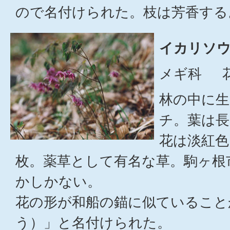
ので名付けられた。枝は芳香する
イカリソウ
メギ科 花
林の中に生
チ。葉は長
花は淡紅色
枚。薬草として有名な草。駒ヶ根
かしかない。
花の形が和船の錨に似ていること
う）」と名付けられた。