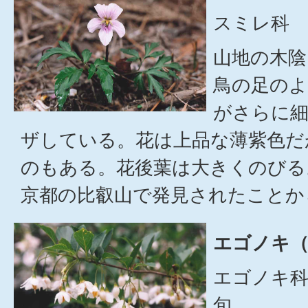
スミレ科 
山地の木陰
鳥の足のよ
がさらに
ザしている。花は上品な薄紫色だ
のもある。花後葉は大きくのびる
京都の比叡山で発見されたことか
エゴノキ（
エゴノキ科
旬