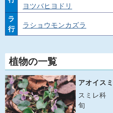
ヨツバヒヨドリ
ラ
ラショウモンカズラ
行
植物の一覧
アオイスミ
スミレ科 
旬