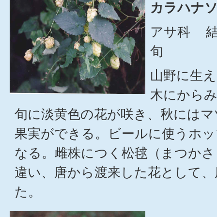
カラハナ
アサ科 結
旬
山野に生え
木にからみ
旬に淡黄色の花が咲き、秋にはマ
果実ができる。ビールに使うホッ
なる。雌株につく松毬（まつかさ
違い、唐から渡来した花として、
た。