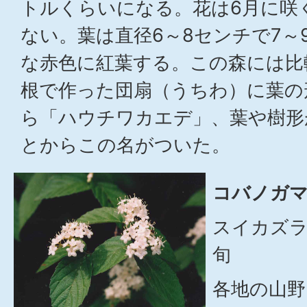
トルくらいになる。花は6月に咲
ない。葉は直径6～8センチで7～
な赤色に紅葉する。この森には比
根で作った団扇（うちわ）に葉の
ら「ハウチワカエデ」、葉や樹形
とからこの名がついた。
コバノガマ
スイカズラ
旬
各地の山野