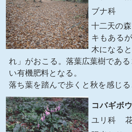
ブナ科
十二天の
キもある
木になる
れ」がおこる。落葉広葉樹である
い有機肥料となる。
落ち葉を踏んで歩くと秋を感じる
コバギボウ
ユリ科 花