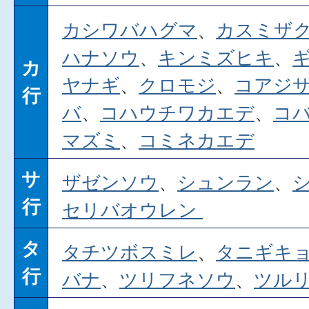
カシワバハグマ
、
カスミザ
ハナソウ
、
キンミズヒキ
、
カ
ヤナギ
、
クロモジ
、
コアジ
行
バ
、
コハウチワカエデ
、
コ
マズミ
、
コミネカエデ
サ
ザゼンソウ
、
シュンラン
、
行
セリバオウレン
タ
タチツボスミレ
、
タニギキ
行
バナ
、
ツリフネソウ
、
ツル