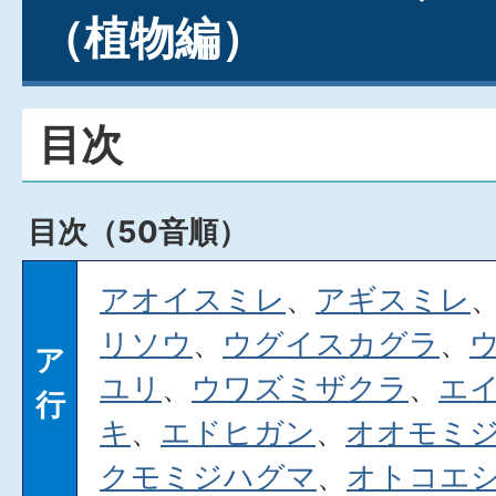
（植物編）
目次
目次（50音順）
アオイスミレ
、
アギスミレ
リソウ
、
ウグイスカグラ
、
ア
ユリ
、
ウワズミザクラ
、
エ
行
キ
、
エドヒガン
、
オオモミ
クモミジハグマ
、
オトコエ