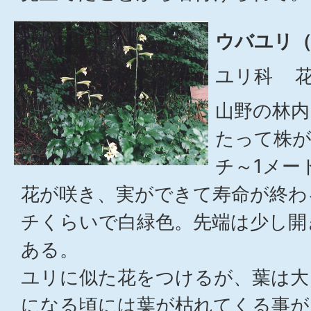
ウバユリ（
ユリ科 花
山野の林内
たって株が
チ～1メー
花が咲き、実ができて寿命が終わ
チくらいで白緑色。先端は少し開
ある。
ユリに似た花をつけるが、葉は大
になる頃には葉が枯れてくる事が