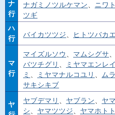
ナ
ナガミノツルケマン
、
ニワ
行
ツギ
ハ
バイカツツジ
、
ヒトツバカ
行
マイズルソウ
、
マムシグサ
マ
バツチグリ
、
ミヤマエンレ
行
ミ
、
ミヤマナルコユリ
、
ム
サキシキブ
ヤブデマリ
、
ヤブラン
、
ヤ
ヤ
シ
、
ヤマツツジ
、
ヤマホト
行