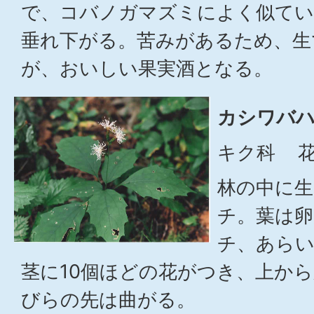
で、コバノガマズミによく似てい
垂れ下がる。苦みがあるため、生
が、おいしい果実酒となる。
カシワバハ
キク科 花
林の中に生
チ。葉は卵
チ、あら
茎に10個ほどの花がつき、上か
びらの先は曲がる。