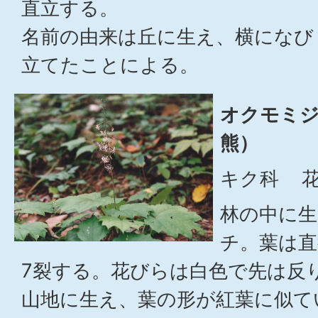
直立する。
名前の由来は丘に生え、横になび
立てたことによる。
オクモミ
熊）
キク科 花
林の中に生
チ。葉は直
7裂する。花びらは白色で先は反
山地に生え、葉の形が紅葉に似て