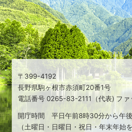
映
え
る
ま
ち
駒
〒399-4192
ヶ
長野県駒ヶ根市赤須町20番1号
根
電話番号 0265-83-2111（代表) ファ
市
開庁時間 平日午前8時30分から午後
（土曜日・日曜日・祝日・年末年始