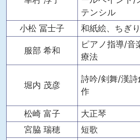
テンシル
小松 冨士子
和紙絵、ちぎ
ピアノ指導/音
服部 希和
療法
詩吟/剣舞/漢詩
堀内 茂彦
作
松崎 富子
大正琴
宮脇 瑞穂
短歌