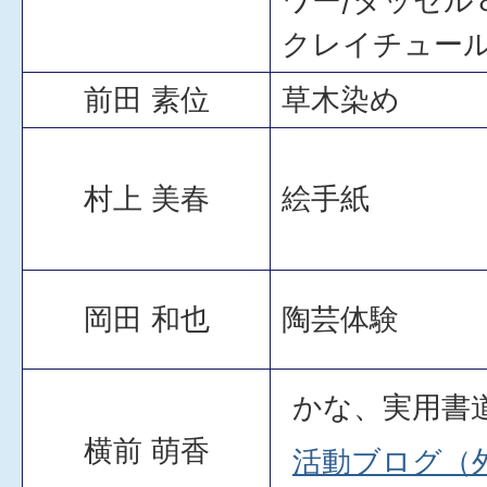
ワー/タッセル
クレイチュー
前田 素位
草木染め
村上 美春
絵手紙
岡田 和也
陶芸体験
かな、実用書
横前 萌香
活動ブログ（