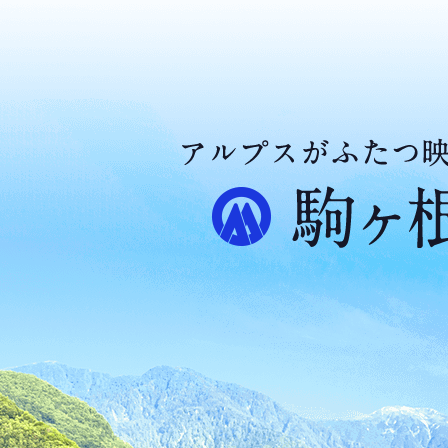
ア
ル
プ
ス
が
ふ
た
つ