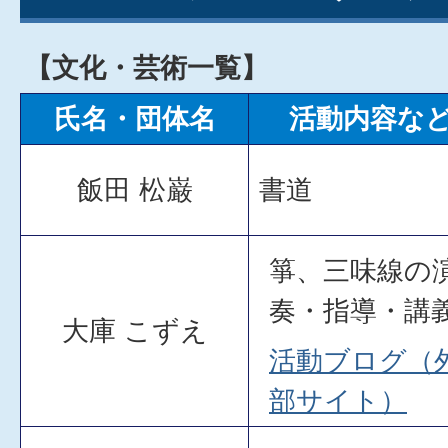
【文化・芸術一覧】
氏名・団体名
活動内容な
飯田 松巌
書道
箏、三味線の
奏・指導・講
大庫 こずえ
活動ブログ（
部サイト）