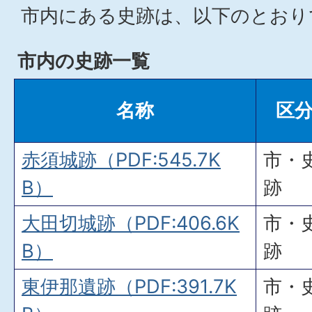
市内にある史跡は、以下のとお
市内の史跡一覧
名称
区
赤須城跡（PDF:545.7K
市・
B）
跡
大田切城跡（PDF:406.6K
市・
B）
跡
東伊那遺跡（PDF:391.7K
市・