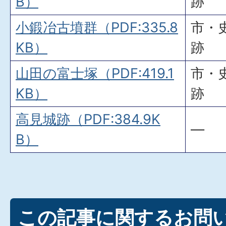
B）
跡
小鍛冶古墳群（PDF:335.8
市・
KB）
跡
山田の富士塚（PDF:419.1
市・
KB）
跡
高見城跡（PDF:384.9K
―
B）
この記事に関するお問