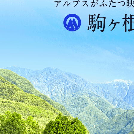
ア
ル
プ
ス
が
ふ
た
つ
映
え
る