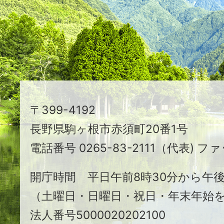
え
る
ま
ち
駒
〒399-4192
ヶ
長野県駒ヶ根市赤須町20番1号
根
電話番号 0265-83-2111（代表) ファ
市
開庁時間 平日午前8時30分から午後
（土曜日・日曜日・祝日・年末年始
法人番号5000020202100