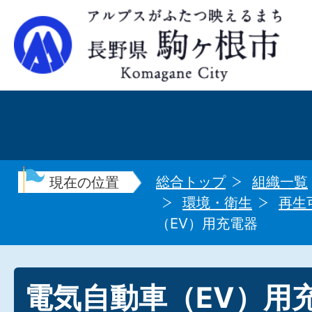
総合トップ
組織一覧
現在の位置
環境・衛生
再生
（EV）用充電器
電気自動車（EV）用