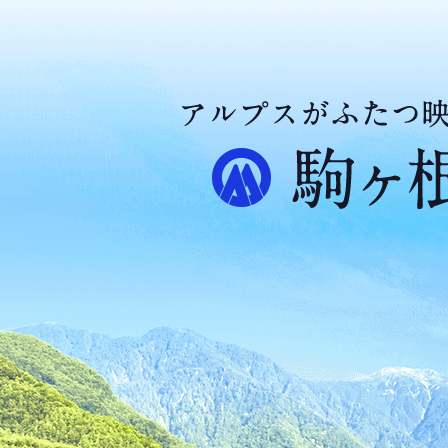
ア
ル
プ
ス
が
ふ
た
つ
映