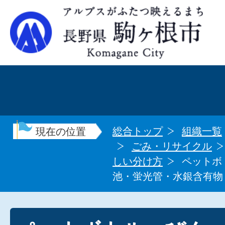
総合トップ
組織一覧
現在の位置
ごみ・リサイクル
しい分け方
ペットボ
池・蛍光管・水銀含有物