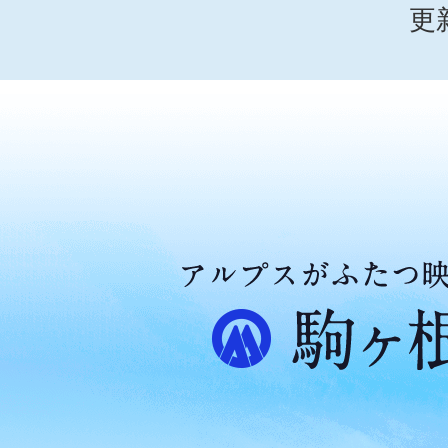
更
ア
ル
プ
ス
が