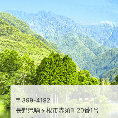
ふ
た
つ
映
え
る
ま
ち
駒
〒399-4192
ヶ
長野県駒ヶ根市赤須町20番1号
根