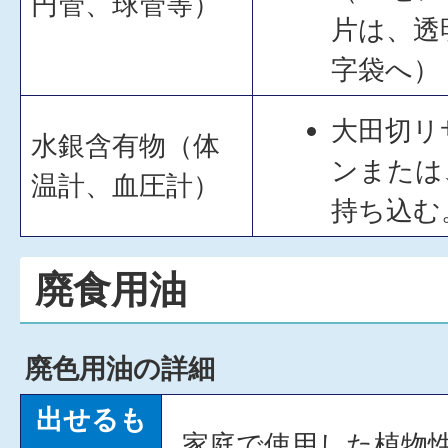
円管、球管等）
片は、透
字袋へ）
大田切リ
水銀含有物（体
ンまたは
温計、血圧計）
持ち込む
廃食用油
廃色用油の詳細
出せるも
家庭で使用した植物