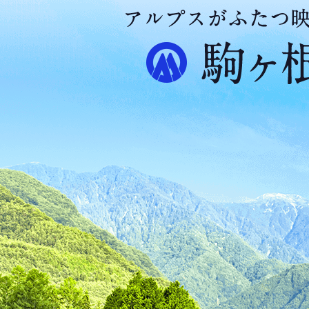
ア
ル
プ
ス
が
ふ
た
つ
映
え
る