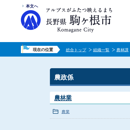
本文へ
現在の位置
総合トップ
組織一覧
農林課
農政係
農林業
農業