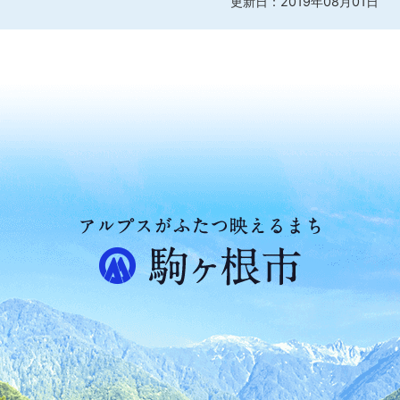
更新日：2019年08月01日
ア
ル
プ
ス
が
ふ
た
つ
映
え
る