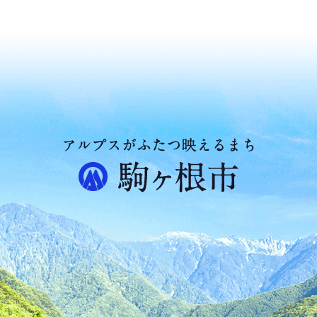
ア
ル
プ
ス
が
ふ
た
つ
映
え
る
ま
ち