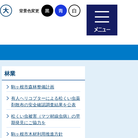
背景色変更
林業
駒ヶ根市森林整備計画
有人ヘリコプターによる松くい虫薬
剤散布の安全確認調査結果を公表
松くい虫被害（マツ材線虫病）の早
期発見にご協力を
駒ヶ根市木材利用推進方針