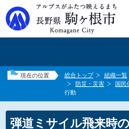
総合トップ
組織一覧
現在の位置
防災・災害
国民
行動
弾道ミサイル飛来時