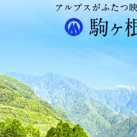
ア
ル
プ
ス
が
ふ
た
つ
映
え
る