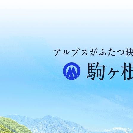
ア
ル
プ
ス
が
ふ
た