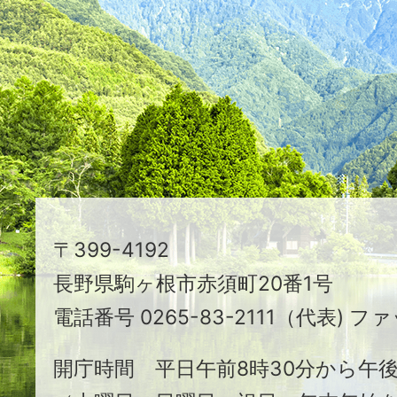
つ
映
え
る
ま
ち
駒
〒399-4192
ヶ
長野県駒ヶ根市赤須町20番1号
根
電話番号 0265-83-2111（代表) ファ
市
開庁時間 平日午前8時30分から午後