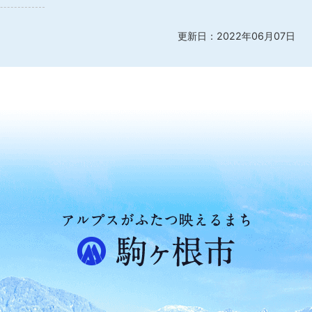
更新日：2022年06月07日
ア
ル
プ
ス
が
ふ
た