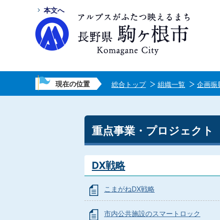
本文へ
現在の位置
総合トップ
組織一覧
企画振
重点事業・プロジェクト
DX戦略
こまがねDX戦略
市内公共施設のスマートロック