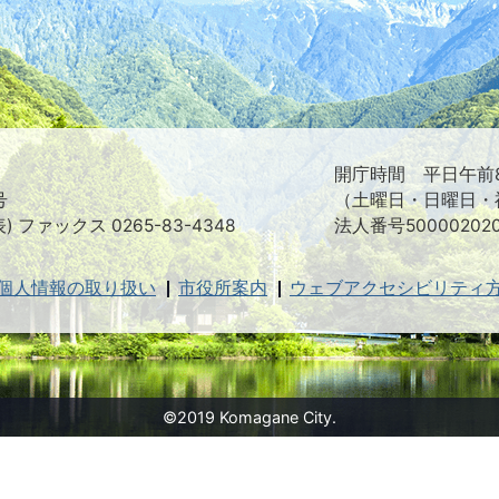
つ
映
え
る
ま
ち
駒
ヶ
根
開庁時間 平日午前8
市
号
（土曜日・日曜日・
表) ファックス 0265-83-4348
法人番号500002020
個人情報の取り扱い
市役所案内
ウェブアクセシビリティ
©2019 Komagane City.