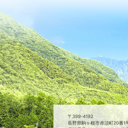
〒399-4192
長野県駒ヶ根市赤須町20番1