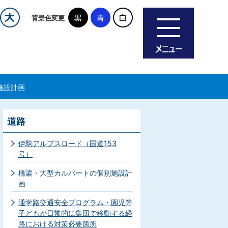
背景色変更
施設計画
道路
伊駒アルプスロード（国道153
号）
橋梁・大型カルバートの個別施設計
画
通学路交通安全プログラム・園児等
子どもが日常的に集団で移動する経
路における対策必要箇所