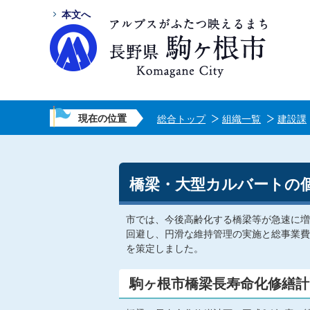
本文へ
現在の位置
総合トップ
組織一覧
建設課
橋梁・大型カルバートの
市では、今後高齢化する橋梁等が急速に増
回避し、円滑な維持管理の実施と総事業費
を策定しました。
駒ヶ根市橋梁長寿命化修繕計