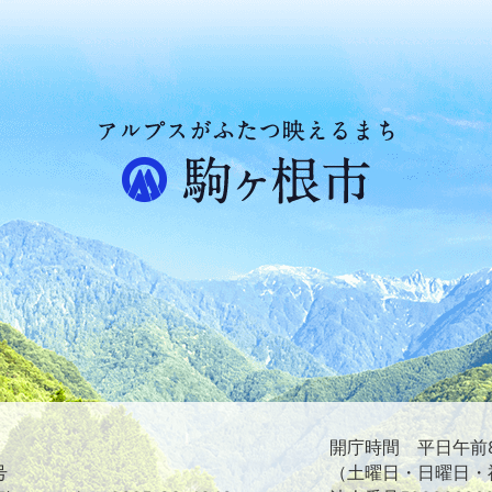
ア
ル
プ
ス
が
ふ
た
つ
映
え
る
ま
ち
駒
ヶ
根
開庁時間 平日午前8
市
号
（土曜日・日曜日・