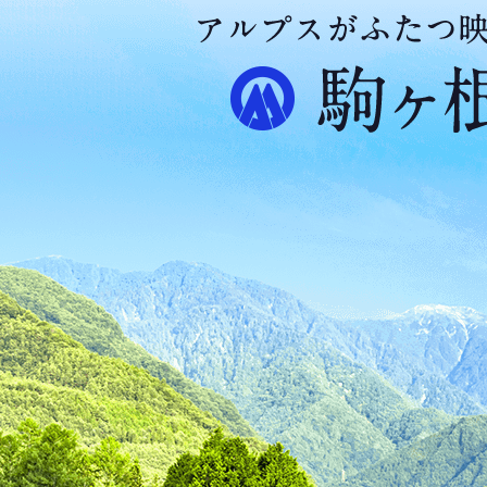
ア
ル
プ
ス
が
ふ
た
つ
映
え
る