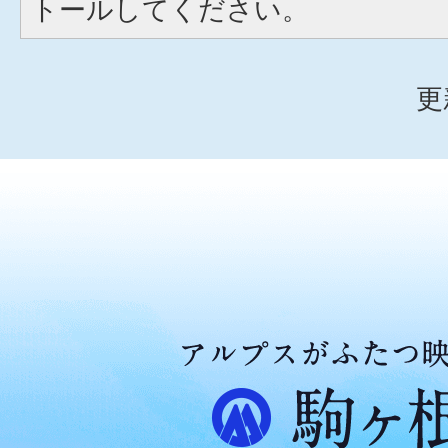
トールしてください。
更
ア
ル
プ