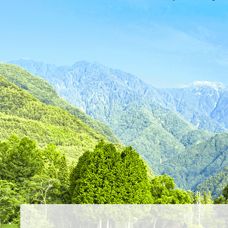
ス
が
ふ
た
つ
映
え
る
ま
ち
駒