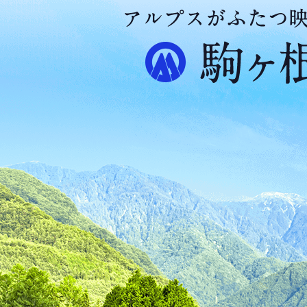
ア
ル
プ
ス
が
ふ
た
つ
映
え
る