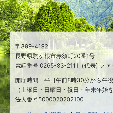
る
ま
ち
駒
〒399-4192
ヶ
長野県駒ヶ根市赤須町20番1号
根
電話番号 0265-83-2111（代表) ファ
市
開庁時間 平日午前8時30分から午後
（土曜日・日曜日・祝日・年末年始
法人番号5000020202100