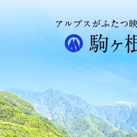
ア
ル
プ
ス
が
ふ
た
つ
映
え