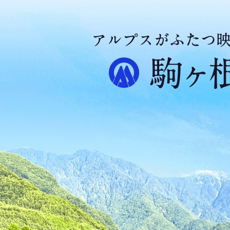
ア
ル
プ
ス
が
ふ
た
つ
映
え