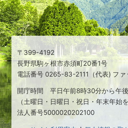
る
ま
ち
駒
〒399-4192
ヶ
長野県駒ヶ根市赤須町20番1号
根
電話番号 0265-83-2111（代表) ファ
市
開庁時間 平日午前8時30分から午後
（土曜日・日曜日・祝日・年末年始
法人番号5000020202100