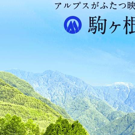
ア
ル
プ
ス
が
ふ
た
つ
映
え
る