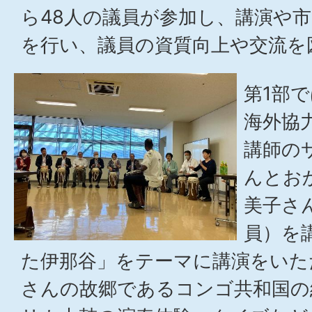
ら48人の議員が参加し、講演や
を行い、議員の資質向上や交流を
第1部で
海外協
講師の
んとお
美子さ
員）を
た伊那谷」をテーマに講演をいた
さんの故郷であるコンゴ共和国の