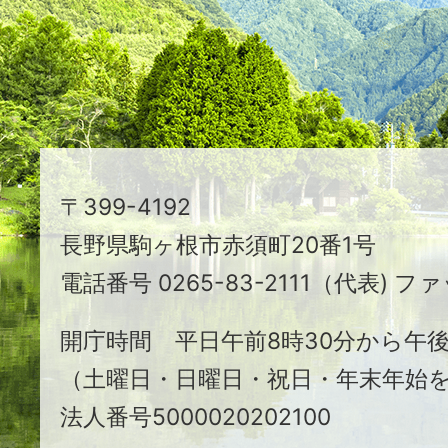
え
る
ま
ち
駒
〒399-4192
ヶ
長野県駒ヶ根市赤須町20番1号
根
電話番号 0265-83-2111（代表) ファ
市
開庁時間 平日午前8時30分から午後
（土曜日・日曜日・祝日・年末年始
法人番号5000020202100