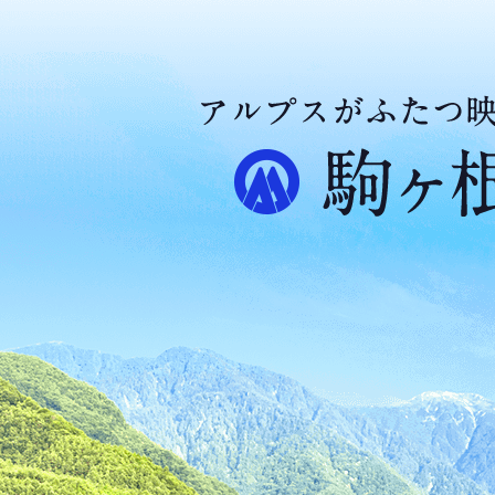
ア
ル
プ
ス
が
ふ
た
つ
映