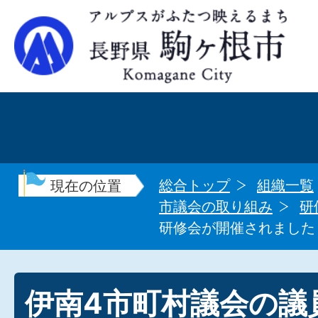
総合トップ
組織一覧
現在の位置
市議会の取り組み
研
研修会が開催されました（
伊南4市町村議会の議