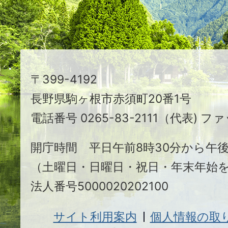
る
ま
ち
駒
〒399-4192
ヶ
長野県駒ヶ根市赤須町20番1号
根
電話番号 0265-83-2111（代表) ファ
市
開庁時間 平日午前8時30分から午後
（土曜日・日曜日・祝日・年末年始
法人番号5000020202100
サイト利用案内
個人情報の取