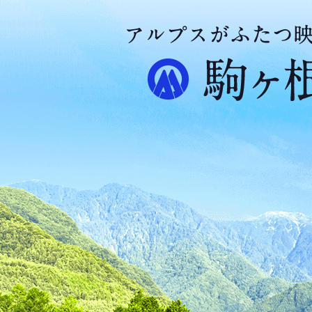
ア
ル
プ
ス
が
ふ
た
つ
映
え