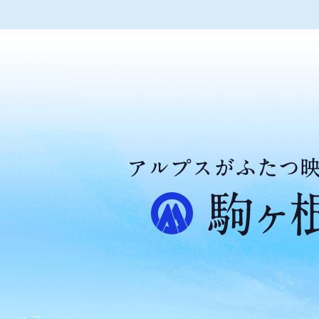
ア
ル
プ
ス
が
ふ