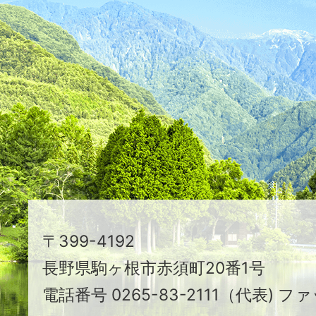
た
つ
映
え
る
ま
ち
駒
〒399-4192
ヶ
長野県駒ヶ根市赤須町20番1号
根
電話番号 0265-83-2111（代表) ファ
市