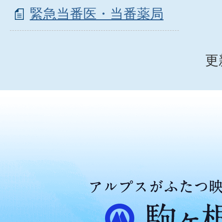
緊急当番医・当番薬局
更
ア
ル