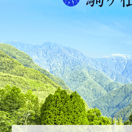
プ
ス
が
ふ
た
つ
映
え
る
ま
ち