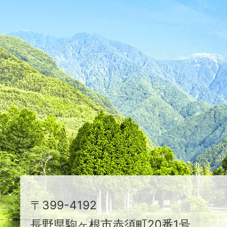
が
ふ
た
つ
映
え
る
ま
ち
駒
〒399-4192
ヶ
長野県駒ヶ根市赤須町20番1号