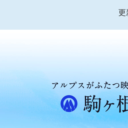
更
ア
ル
プ
ス